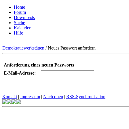
Home
Forum
Downloads
Suche
Kalender
Hilfe
Demokratiewerkstätten
/
Neues Passwort anfordern
Anforderung eines neuen Passworts
E-Mail-Adresse:
Kontakt
|
Impressum
|
Nach oben
|
RSS-Synchronisation